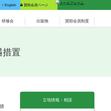
English
賛助会員ページ
索
研修会
出版物
賛助会員制度
遇措置
立地情報・相談
措