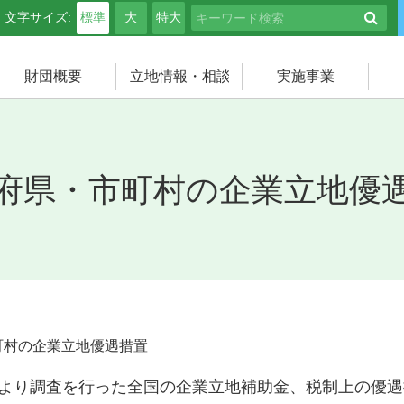
文字サイズ:
標準
大
特大
検
財団概要
立地情報・相談
実施事業
府県・市町村の企業立地優
町村の企業立地優遇措置
より調査を行った全国の企業立地補助金、税制上の優遇