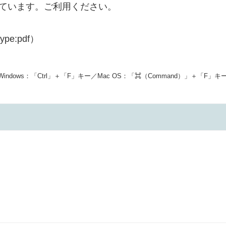
ています。ご利用ください。
e:pdf）
Windows：「Ctrl」＋「F」キー／
Mac OS：「⌘（Command）」＋「F」キ